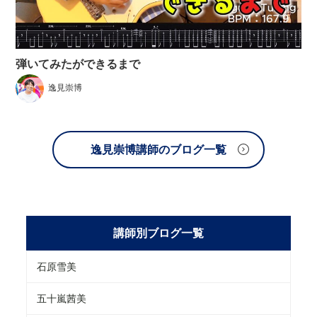
弾いてみたができるまで
逸見崇博
逸見崇博講師のブログ一覧
講師別ブログ一覧
石原雪美
五十嵐茜美