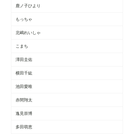
鹿ノ子ひより
もっちゃ
北嶋れいしゃ
こまち
澤田圭佑
横田千紘
池田愛唯
赤間翔太
逸見崇博
多田萌恵