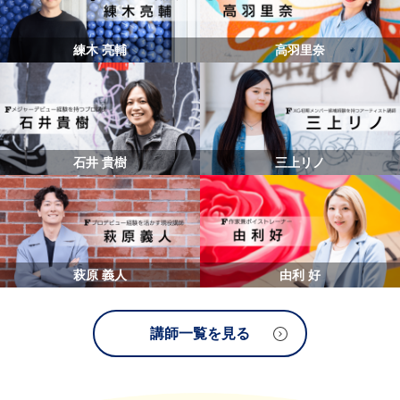
練木 亮輔
高羽里奈
石井 貴樹
三上リノ
萩原 義人
由利 好
講師一覧を見る