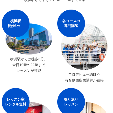
横浜駅
各コースの
徒歩3分
専門講師
横浜駅からは徒歩3分。
全日10時〜22時まで
レッスンが可能
プロデビュー講師や
有名劇団所属講師が在籍
レッスン室
振り返り
レンタル無料
レッスン