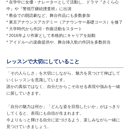
* 在学中に女優・ナレーターとして活動し、ドラマ『さくら心
中』や『警視庁継続捜査班』に出演
* 教会での朗読劇など、舞台作品にも多数参加
* 東京アナウンスアカデミー（アナウンサー基礎コース）を修了
* 大学時代から作詞・作曲活動をスタート
* 2016年より作家として本格的にキャリアを始動
* アイドルへの楽曲提供や、舞台挿入歌の作詞を多数担当
レッスンで大切にしていること
「その人らしさ」を大切にしながら、魅力を見つけて伸ばして
いくレッスンを意識しています。
誰かの真似ではなく、自分だからこそ出せる表現や強みを一緒
に探していきます。
「自分の魅力は何か」「どんな姿を目指したいか」がはっきり
してくると、表現にも自信が生まれます。
今よりもっと輝ける自分に近づけるよう、楽しみながら一緒に
見つけていきましょう。