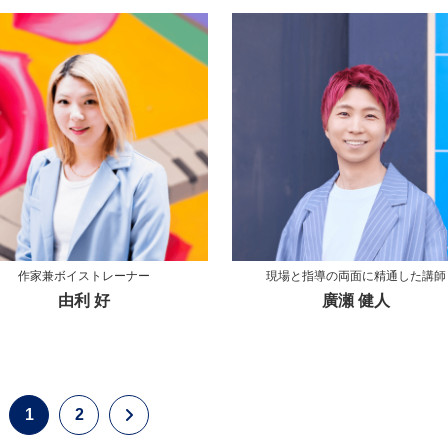
作家兼ボイストレーナー
現場と指導の両面に精通した講師
由利 好
廣瀬 健人
1
2