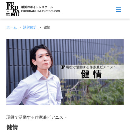
横浜のボイトレスクール
FUKURAMU MUSIC SCHOOL
ホーム
›
講師紹介
›
健情
現役で活動する作家兼ピアニスト
健情