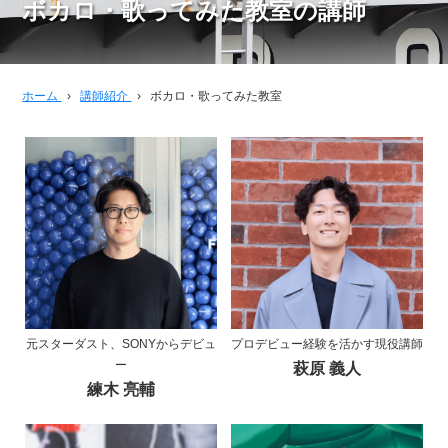
ボカロ・歌ってみた教室の講師
ホーム
›
講師紹介
›
ボカロ・歌ってみた教室
元スターダスト、SONYからデビュ
プロデビュー経験を活かす現役講師
ー
萩原 義人
練木 亮輔