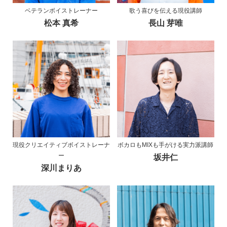
ベテランボイストレーナー
歌う喜びを伝える現役講師
松本 真希
長山 芽唯
現役クリエイティブボイストレーナ
ボカロもMIXも手がける実力派講師
ー
坂井仁
深川まりあ