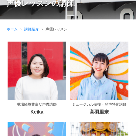
声優レッスンの講師
ホーム
›
講師紹介
›
声優レッスン
現場経験豊富な声優講師
ミュージカル演技・発声特化講師
Keika
高羽里奈