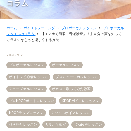
コラム
ホーム
›
ボイストレーニング
›
プロボーカルレッスン
›
プロボーカル
レッスンのコラム
›
【スマホで簡単「音域診断」！】自分の声を知って
カラオケをもっと楽しくする方法
2026.5.7
プロボーカルレッスン
ボーカルレッスン
ボイトレ初心者レッスン
プロミュージカルレッスン
ミュージカルレッスン
ボカロ・歌ってみた教室
プロKPOPボイトレレッスン
KPOPボイトレレッスン
KPOPラップレッスン
ミックスボイスレッスン
弾き語りレッスン
カラオケ教室
音痴改善レッスン