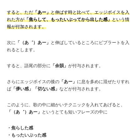
すると、ただ
「あー」
と伸ばす時と比べて、エッジボイスを入
れた方が
「焦らして、もったいぶってから出した感」
という情
報が付加されます。
次に
「（あ゛）あー」
と伸ばしているところにビブラートを入
れるとします。
すると、語尾の部分に
「余韻」
が付与されます。
さらにエッジボイスの後の
「あー」
に息を多めに混ぜたりすれ
ば
「儚い感」「切ない感」
などが付与されます。
このように、歌の中に細かいテクニックを入れてあげると、
「（あ゛）あー」
というとても短いフレーズの中に
・焦らした感
・もったいぶった感