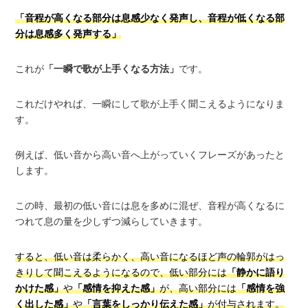
「音程が高くなる部分は息感少なく発声し、音程が低くなる部
分は息感多く発声する」
これが
「一瞬で歌が上手くなる方法」
です。
これだけやれば、一瞬にして歌が上手く聞こえるようになりま
す。
例えば、低い音から高い音へ上がっていくフレーズがあったと
します。
この時、最初の低い音には息を多めに混ぜ、音程が高くなるに
つれて息の量を少しずつ減らしていきます。
すると、低い音は柔らかく、高い音になるほど声の輪郭がはっ
きりして聞こえるようになるので、低い部分には
「静かに語り
かけた感」
や
「感情を抑えた感」
が、高い部分には
「感情を強
く出した感」
や
「言葉をしっかり伝えた感」
が付与されます。