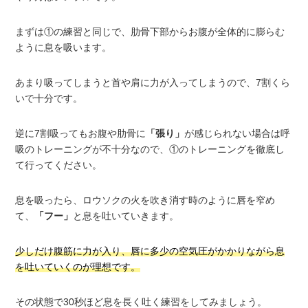
まずは①の練習と同じで、肋骨下部からお腹が全体的に膨らむ
ように息を吸います。
あまり吸ってしまうと首や肩に力が入ってしまうので、7割くら
いで十分です。
逆に7割吸ってもお腹や肋骨に
「張り」
が感じられない場合は呼
吸のトレーニングが不十分なので、①のトレーニングを徹底し
て行ってください。
息を吸ったら、ロウソクの火を吹き消す時のように唇を窄め
て、
「フー」
と息を吐いていきます。
少しだけ腹筋に力が入り、唇に多少の空気圧がかかりながら息
を吐いていくのが理想です。
その状態で30秒ほど息を長く吐く練習をしてみましょう。