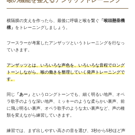
横隔膜の支えを作ったら、最後に呼吸と喉を繋ぐ
「喉頭懸垂機
構」
をトレーニングしましょう。
フースラーが考案したアンザッツというトレーニングを行なっ
ていきます。
アンザッツとは、いろいろな声色を、いろいろな音程でロング
トーンしながら、喉の働きを整理していく発声トレーニングで
す。
同じ
「あー」
というロングトーンでも、細く明るい地声、オペ
ラ歌手のような深い地声、ミッキーのような柔らかい裏声、前
に飛ぶ明るい裏声、オペラ歌手のような太い裏声など、声の種
類を変えながら練習していきます。
練習では、まず出しやすい高さの音を選び、3秒から5秒ほど声