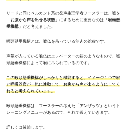
リードと同じベルカント系の発声生理学者フースラーは、喉を
「お腹から声を出せる状態」
にするために重要なのは
「喉頭懸
垂機構」
だと考えました。
喉頭懸垂機構とは、喉仏を吊っている筋肉の総称です。
声帯が入っている喉仏はエレベーターの箱のようなもので、喉
頭懸垂機構によって喉に吊られているのです。
この喉頭懸垂機構がしっかりと機能すると、イメージ１つで喉
と呼吸器官が一気に連動して、お腹から声が出るようにしてく
れると考えられています。
喉頭懸垂機構は、フースラーの考えた
「アンザッツ」
というト
レーニングメニューがあるので、それで鍛えていきます。
詳しくは後述します。