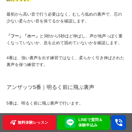
最初から高い音で行う必要はなく、むしろ低めの裏声で、芯の
少ない柔らかい音を保てるかを確認します。
「フー」
「ホー」
と3秒から5秒ほど伸ばし、声が地声っぽく重
くなっていないか、息を止めて固めていないかを確認します。
4番は、強い裏声を出す練習ではなく、柔らかく引き伸ばされた
裏声を保つ練習です。
アンザッツ5番｜明るく前に飛ぶ裏声
5番は、明るく前に飛ぶ裏声で行います。
4番よりも息漏れを少なくし、裏声のまま声に少し芯を作ってい
LINEで質問＆
無料体験レッスン
きます。
体験申込み