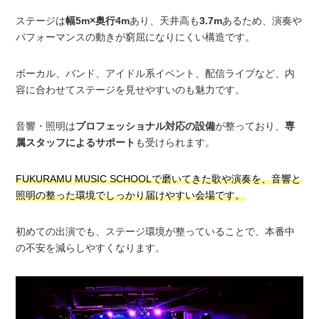
ステージは
幅5m×奥行4m
あり、天井高も
3.7m
あるため、演奏や
パフォーマンスの動きが窮屈になりにくい構造です。
ボーカル、バンド、アイドル系イベント、配信ライブなど、内
容に合わせてステージを見せやすいのも魅力です。
音響・照明は
プロフェッショナル対応の設備
が整っており、
専
属スタッフによるサポート
も受けられます。
FUKURAMU MUSIC SCHOOLで磨いてきた歌や演奏を、音響と
照明の整った環境でしっかり届けやすい会場です。
初めての出演でも、ステージ環境が整っていることで、本番中
の不安を減らしやすくなります。